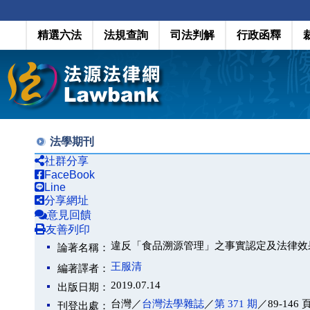
精選六法
法規查詢
司法判解
行政函釋
法學期刊
社群分享
FaceBook
Line
分享網址
意見回饋
友善列印
違反「食品溯源管理」之事實認定及法律效
論著名稱：
王服清
編著譯者：
2019.07.14
出版日期：
台灣／
台灣法學雜誌
／
第 371 期
／89-146 
刊登出處：