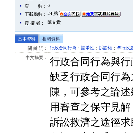
6
頁 數：
24 點
下載點數：
陳文貴
授 權 者：
基本資料
相關資料
行政合同行為
；
訟爭性
；
訴訟權
；
準行政
關 鍵 詞：
中文摘要：
行政合同行為與行
缺乏行政合同行為
陳，可參考之論述
用審查之保守見解
訴訟救濟之途徑求