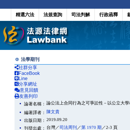
精選六法
法規查詢
司法判解
行政函釋
法學期刊
社群分享
FaceBook
Line
分享網址
意見回饋
友善列印
論公法上合同行為之可爭訟性－以公立大學
論著名稱：
陳文貴
編著譯者：
2019.09.20
出版日期：
台灣／
司法周刊
／
第 1970 期
／2-3 頁
刊登出處：