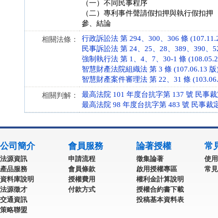
（一）不同民事程序
（二）專利事件聲請假扣押與執行假扣押
參、結論
行政訴訟法 第 294、300、306 條 (107.11.2
相關法條：
民事訴訟法 第 24、25、28、389、390、522、
強制執行法 第 1、4、7、30-1 條 (108.05.2
智慧財產法院組織法 第 3 條 (107.06.13 版
智慧財產案件審理法 第 22、31 條 (103.06.
最高法院 101 年度台抗字第 137 號 民事
相關判解：
最高法院 98 年度台抗字第 483 號 民事裁
公司簡介
會員服務
論著授權
常
法源資訊
申請流程
徵集論著
使用
產品服務
會員條款
啟用授權專區
常見
資料庫說明
授權費用
權利金計算說明
法源徵才
付款方式
授權合約書下載
交通資訊
投稿基本資料表
策略聯盟