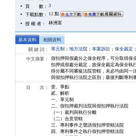
3
頁 數：
12 點
下載點數：
林洲富
授 權 者：
基本資料
相關資料
單元制
；
地方法院
；
本案訴訟
；
保全裁定
關 鍵 詞：
假扣押與假處分之保全程序，可分取得保
中文摘要：
扣押或假處分裁定，故保全裁定為保全執
得分屬不同審級法院管轄，未必均由同一
與假扣押執行法院之區別；最後判斷專利
壹、爭點
目 次：
貳、解析
一、單元制
二、假扣押裁判法院與假扣押執行法院
（一）裁判與執行分離
（二）合意管轄
三、專利事件之聲請假扣押管轄法院
四、專利事件之執行假扣押管轄法院