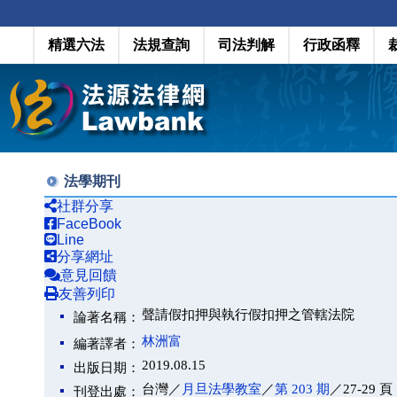
精選六法
法規查詢
司法判解
行政函釋
法學期刊
社群分享
FaceBook
Line
分享網址
意見回饋
友善列印
聲請假扣押與執行假扣押之管轄法院
論著名稱：
林洲富
編著譯者：
2019.08.15
出版日期：
台灣／
月旦法學教室
／
第 203 期
／27-29 頁
刊登出處：