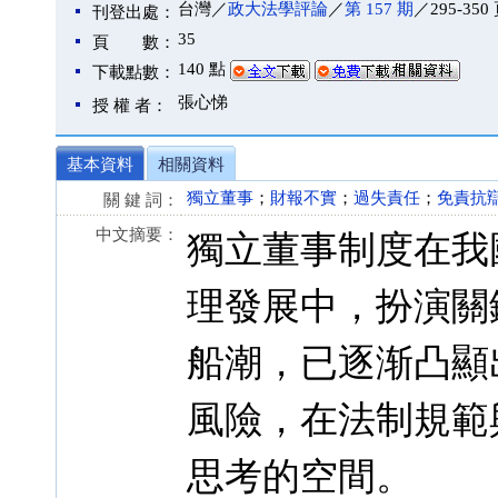
台灣／
政大法學評論
／
第 157 期
／295-350
刊登出處：
35
頁 數：
140 點
下載點數：
張心悌
授 權 者：
基本資料
相關資料
獨立董事
；
財報不實
；
過失責任
；
免責抗
關 鍵 詞：
中文摘要：
獨立董事制度在我
理發展中，扮演關
船潮，已逐渐凸顯
風險，在法制規範
思考的空間。