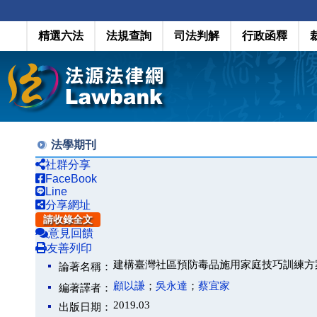
精選六法
法規查詢
司法判解
行政函釋
法學期刊
社群分享
FaceBook
Line
分享網址
請收錄全文
意見回饋
友善列印
建構臺灣社區預防毒品施用家庭技巧訓練方
論著名稱：
顧以謙
；
吳永達
；
蔡宜家
編著譯者：
2019.03
出版日期：