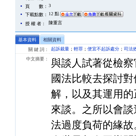
3
頁 數：
12 點
下載點數：
陳重言
授 權 者：
基本資料
相關資料
起訴裁量
；
輕罪
；
便宜不起訴處分
；
司法
關 鍵 詞：
中文摘要：
與談人試著從檢察
國法比較去探討對
解，以及其運用的
來談。之所以會談
法過度負荷的緣故