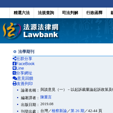
精選六法
法規查詢
司法判解
行政函釋
法學期刊
社群分享
FaceBook
Line
分享網址
意見回饋
友善列印
與談意見（一）－以起訴裁量論起訴政策及
論著名稱：
陳重言
編著譯者：
2019.08
出版日期：
台灣／
檢察新論
／
第 26 期
／42-44 頁
刊登出處：