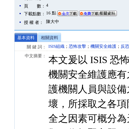
4
頁 數：
16 點
下載點數：
陳大中
授 權 者：
基本資料
相關資料
ISIS組織
；
恐怖攻擊
；
機關安全維護
；
反
關 鍵 詞：
中文摘要：
本文爰以 ISIS
機關安全維護應有
護機關人員與設備
壞，所採取之各項
全之因素可概分為