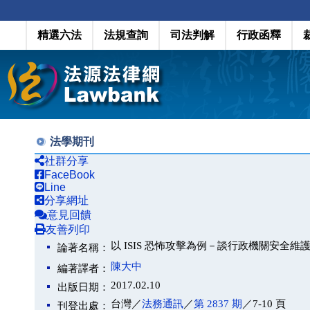
精選六法
法規查詢
司法判解
行政函釋
法學期刊
社群分享
FaceBook
Line
分享網址
意見回饋
友善列印
以 ISIS 恐怖攻擊為例－談行政機關安全維
論著名稱：
陳大中
編著譯者：
2017.02.10
出版日期：
台灣／
法務通訊
／
第 2837 期
／7-10 頁
刊登出處：