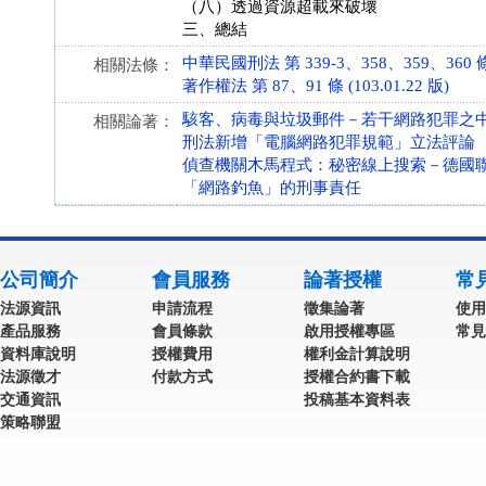
（八）透過資源超載來破壞
三、總結
中華民國刑法 第 339-3、358、359、360 條 (
相關法條：
著作權法 第 87、91 條 (103.01.22 版)
駭客、病毒與垃圾郵件－若干網路犯罪之
相關論著：
刑法新增「電腦網路犯罪規範」立法評論
偵查機關木馬程式：秘密線上搜索－德國聯邦最高
「網路釣魚」的刑事責任
公司簡介
會員服務
論著授權
常
法源資訊
申請流程
徵集論著
使用
產品服務
會員條款
啟用授權專區
常見
資料庫說明
授權費用
權利金計算說明
法源徵才
付款方式
授權合約書下載
交通資訊
投稿基本資料表
策略聯盟