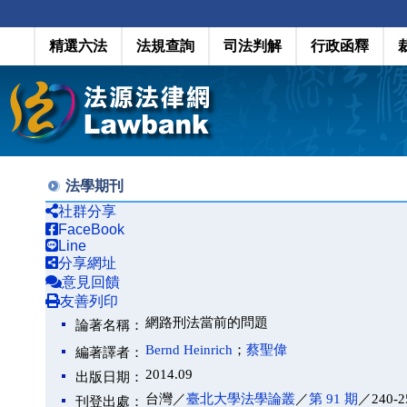
精選六法
法規查詢
司法判解
行政函釋
法學期刊
社群分享
FaceBook
Line
分享網址
意見回饋
友善列印
網路刑法當前的問題
論著名稱：
Bernd Heinrich
；
蔡聖偉
編著譯者：
2014.09
出版日期：
台灣／
臺北大學法學論叢
／
第 91 期
／240-2
刊登出處：