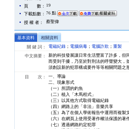
19
頁 數：
76 點
下載點數：
蔡聖偉
授 權 者：
基本資料
相關資料
電磁紀錄
；
電腦病毒
；
電腦詐欺
；
重製
關 鍵 詞：
新的科技發展讓日常生活豐富了許多，但
中文摘要：
而受到干擾，乃至於對刑法的呼聲變大，
須創設新的犯罪構成要件等等相關問題之
一、導論
目 次：
二、現象形式
（一）所謂的釣魚
（二）植入「木馬程式」
（三）以其他方式取得電磁紀錄
（四）網路上的「非法」音樂共享
（五）為了在個人學術報告中運用而複製
（六）在網頁上使用受著作權法保護的著
（七）透過網路約定犯罪