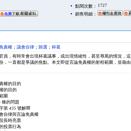
1727
點閱次數：
銷售明細：
免責權
；
議會自律
；
賄選
；
杯葛
官員，有時常會出現杯葛議事，或出現情緒性，甚至辱罵的情況，這
份，一直都是爭議的焦點。本文即從言論免責權的射程範圍，並藉由
責權的目的
權的目的
範圍
3 條的問題
第 435 號解釋
會自律與言論免責權
院長時亮票
的投票行為