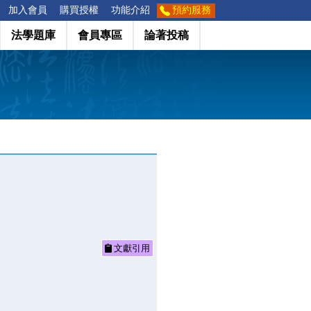
加入會員
購買授權
功能介紹
預約服務
法學題庫
會員專區
論著投稿
文獻引用