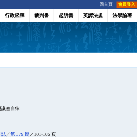
:::
回首頁
會員登入
行政函釋
裁判書
起訴書
英譯法規
法學論著
與議會自律
雜誌
／
第 379 期
／101-106 頁