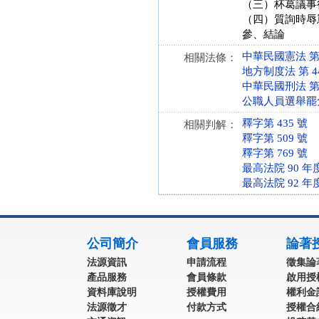
（三）杯葛議事
（四）質詢時辱
參、結論
中華民國憲法 第 63
相關法條：
地方制度法 第 44 條
中華民國刑法 第 12
公職人員選舉罷免法 第
釋字第 435 號
相關判解：
釋字第 509 號
釋字第 769 號
最高法院 90 年
最高法院 92 年
:::
公司簡介
會員服務
論著
法源資訊
申請流程
徵集論
產品服務
會員條款
啟用授
資料庫說明
授權費用
權利金
法源徵才
付款方式
授權合