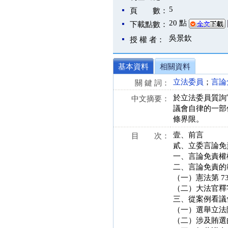
5
頁 數：
20 點
下載點數：
吳景欽
授 權 者：
基本資料
相關資料
立法委員
；
言論
關 鍵 詞：
於立法委員質詢
中文摘要：
議會自律的一部
條界限。
壹、前言
目 次：
貳、立委言論免
一、言論免責權
二、言論免責的
（一）憲法第 7
（二）大法官釋字
三、從案例看議
（一）選舉立法
（二）涉及賄選