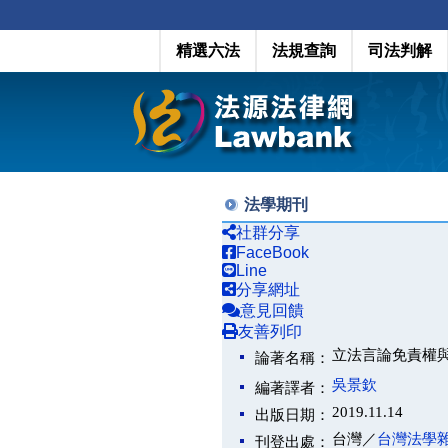
精選六法
法規查詢
司法判解
法學期刊
社群分享
FaceBook
Line
分享網址
意見回饋
友善列印
立法言論免責權
論著名稱：
吳景欽
編著譯者：
2019.11.14
出版日期：
台灣／
台灣法學
刊登出處：