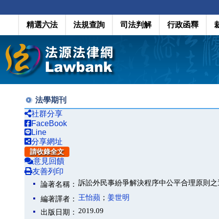
精選六法
法規查詢
司法判解
行政函釋
法學期刊
社群分享
FaceBook
Line
分享網址
請收錄全文
意見回饋
友善列印
訴訟外民事紛爭解決程序中公平合理原則之
論著名稱：
王怡蘋
；
姜世明
編著譯者：
2019.09
出版日期：