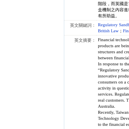
階段，而英國是
盒機制之內容進
有所助益。
Regulatory Sand
英文關鍵詞：
British Law
；
Fin
Financial technol
英文摘要：
products are bein
structures and cr
between financial
In response to th
“Regulatory Sand
innovative produc
consumers on a c
activity in quest
services. Regulat
real customers. 
Australia.
Recently, Taiwan
Technology Devel
to the financial 