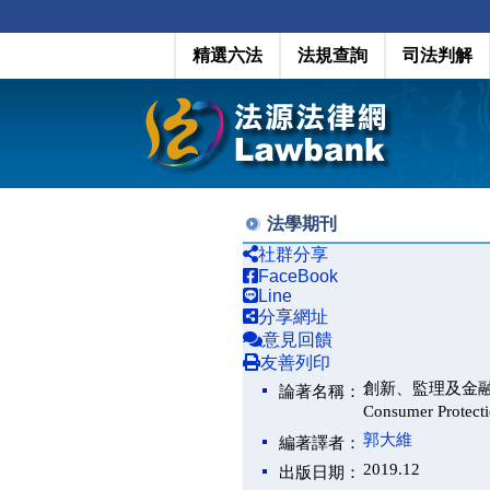
精選六法
法規查詢
司法判解
法學期刊
社群分享
FaceBook
Line
分享網址
意見回饋
友善列印
創新、監理及金融消費者
論著名稱：
Consumer Protect
郭大維
編著譯者：
2019.12
出版日期：