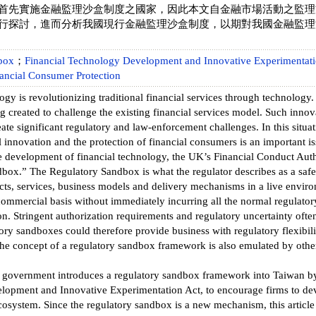
首先實施金融監理沙盒制度之國家，因此本文自金融市場活動之監理
行探討，進而分析我國現行金融監理沙盒制度，以期對我國金融監理
box
；
Financial Technology Development and Innovative Experimentati
ancial Consumer Protection
ogy is revolutionizing traditional financial services through technology
g created to challenge the existing financial services model. Such innov
eate significant regulatory and law-enforcement challenges. In this situa
 innovation and the protection of financial consumers is an important iss
e development of financial technology, the UK’s Financial Conduct Autho
box.” The Regulatory Sandbox is what the regulator describes as a safe
ts, services, business models and delivery mechanisms in a live enviro
ommercial basis without immediately incurring all the normal regulato
ion. Stringent authorization requirements and regulatory uncertainty ofte
ory sandboxes could therefore provide business with regulatory flexibili
The concept of a regulatory sandbox framework is also emulated by othe
 government introduces a regulatory sandbox framework into Taiwan by
opment and Innovative Experimentation Act, to encourage firms to de
ecosystem. Since the regulatory sandbox is a new mechanism, this articl