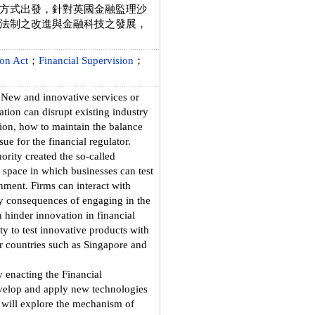
方式出發，針對英國金融監理沙
法制之改進與金融科技之發展，
on Act
；
Financial Supervision
；
. New and innovative services or
ation can disrupt existing industry
tion, how to maintain the balance
ue for the financial regulator.
rity created the so-called
 space in which businesses can test
nment. Firms can interact with
ry consequences of engaging in the
n hinder innovation in financial
ty to test innovative products with
r countries such as Singapore and
 enacting the Financial
velop and apply new technologies
e will explore the mechanism of