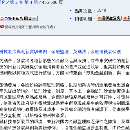
研究
／
第 2 卷 第 4 期
／485-506 頁
1940
點閱次數：
銷售明細：
（
授權者指定不分配權利金給作者）
科技發展與創新實驗條例
；
金融監理
；
英國法
；
金融消費者保護
的結合，發展出各種新形態的金融商品與服務，並帶來突破性的創新
技的日新月異雖提供金融消費者新的選擇並促進競爭，但其對於既有
機關應以何種方式進行監理，方能同時兼顧「鼓勵金融創新」與「金
蓬勃發展，各國紛紛調整監理策略，以期能夠與時俱進地發展出適合
率先提出所謂的「監理沙盒」制度。基本上，金融監理沙盒制度係由
可以測試新創產品或服務，進而評估該產品或服務之可行性，並暫時
，使業者與政府雙方得就測試過程中所發現或產生的監理與法制面議
商業模式的行政屏障及其成本，在兼顧金融消費者保護下，促進競爭
理沙盒制度，以培植金融科技產業。
融科技創新發展的環境，並解決國內金融監理缺乏彈性之弊病，我國
金融科技發展與創新實驗條例」，引進金融監理沙盒制度。由於金融