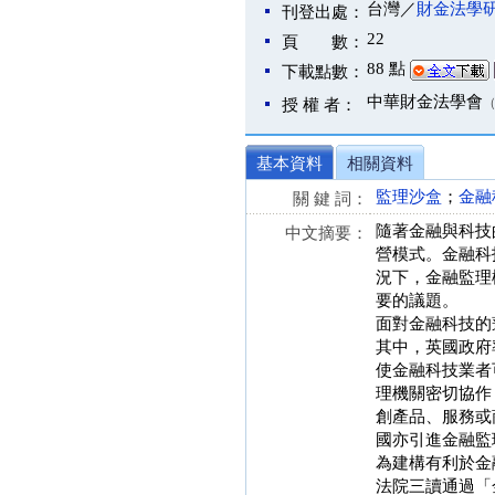
台灣／
財金法學
刊登出處：
22
頁 數：
88 點
下載點數：
中華財金法學會
授 權 者：
基本資料
相關資料
監理沙盒
；
金融
關 鍵 詞：
隨著金融與科技
中文摘要：
營模式。金融科
況下，金融監理
要的議題。
面對金融科技的
其中，英國政府
使金融科技業者
理機關密切協作
創產品、服務或
國亦引進金融監
為建構有利於金
法院三讀通過「