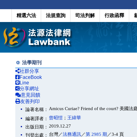
精選六法
法規查詢
司法判解
行政函釋
法學期刊
社群分享
FaceBook
Line
分享網址
意見回饋
友善列印
Amicus Curiae? Friend of the court
論著名稱：
曾昭愷
；
王緯華
編著譯者：
2019.12.27
出版日期：
台灣／
法務通訊
／
第 2985 期
／3-4 頁
刊登出處：