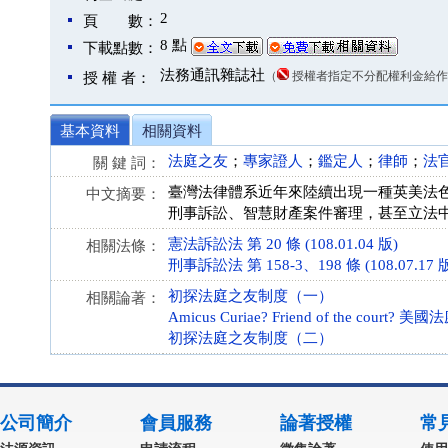
2
頁 數：
8 點
下載點數：
法務通訊雜誌社
（
授權者指定不分配權利金給作
授 權 者：
基本資料
相關資料
法庭之友
；
專家證人
；
鑑定人
；
律師
；
法
關 鍵 詞：
臺灣法律體系近年來陸續出現一種英美法
中文摘要：
刑事訴訟、智慧財產案件審理，甚至立法
憲法訴訟法 第 20 條 (108.01.04 版)
相關法條：
刑事訴訟法 第 158-3、198 條 (108.07.17 
初探法庭之友制度（一）
相關論著：
Amicus Curiae? Friend of the co
初探法庭之友制度（二）
公司簡介
會員服務
論著授權
常