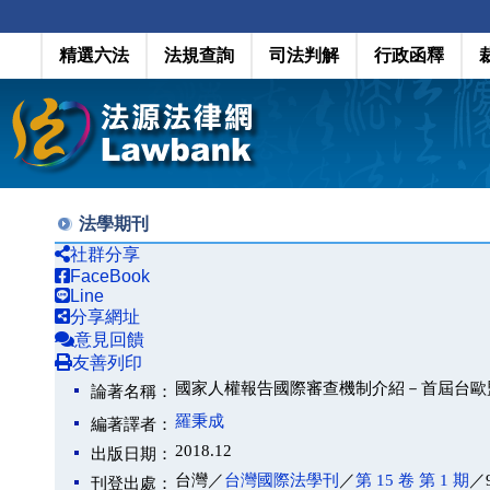
精選六法
法規查詢
司法判解
行政函釋
法學期刊
社群分享
FaceBook
Line
分享網址
意見回饋
友善列印
國家人權報告國際審查機制介紹－首屆台歐
論著名稱：
羅秉成
編著譯者：
2018.12
出版日期：
台灣／
台灣國際法學刊
／
第 15 卷 第 1 期
／9
刊登出處：