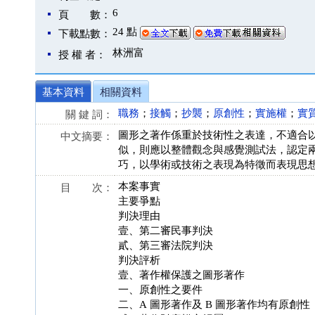
6
頁 數：
24 點
下載點數：
林洲富
授 權 者：
基本資料
相關資料
職務
；
接觸
；
抄襲
；
原創性
；
實施權
；
實
關 鍵 詞：
圖形之著作係重於技術性之表達，不適合
中文摘要：
似，則應以整體觀念與感覺測試法，認定
巧，以學術或技術之表現為特徵而表現思
本案事實
目 次：
主要爭點
判決理由
壹、第二審民事判決
貳、第三審法院判決
判決評析
壹、著作權保護之圖形著作
一、原創性之要件
二、A 圖形著作及 B 圖形著作均有原創性