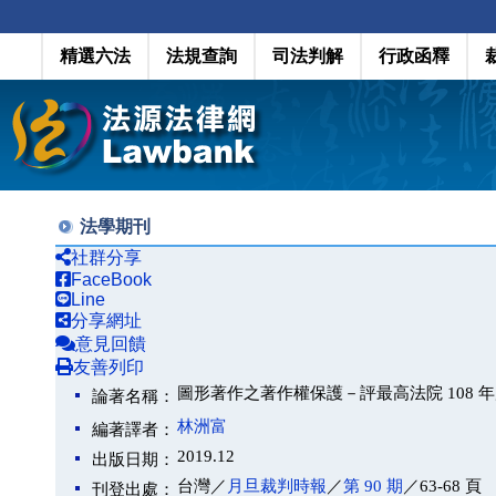
精選六法
法規查詢
司法判解
行政函釋
法學期刊
社群分享
FaceBook
Line
分享網址
意見回饋
友善列印
圖形著作之著作權保護－評最高法院 108 年
論著名稱：
林洲富
編著譯者：
2019.12
出版日期：
台灣／
月旦裁判時報
／
第 90 期
／63-68 頁
刊登出處：