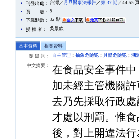
台灣／
月旦醫事法報告
／
第 37 期
／44-55 
刊登出處：
8
頁 數：
32 點
下載點數：
吳景欽
授 權 者：
基本資料
相關資料
自主管理
；
抽象危險犯
；
具體危險犯
；
溯
關 鍵 詞：
中文摘要：
在食品安全事件中
加未經主管機關許
去乃先採取行政處
才處以刑罰。惟食品
後，對上開違法行