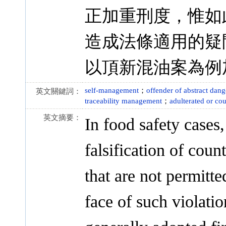
正加重刑度，惟如
造成法條適用的疑
以頂新混油案為例
self-management
；
offender of abstract dang
英文關鍵詞：
traceability management
；
adulterated or cou
英文摘要：
In food safety cases
falsification of coun
that are not permitte
face of such violati