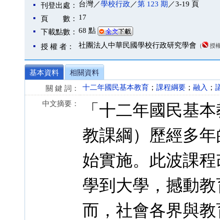
台灣／
學校行政
／
第 123 期
／3-19 頁
刊登出處：
17
頁 數：
68 點
下載點數：
社團法人中華民國學校行政研究學會
（
授
授 權 者：
基本資料
相關資料
十二年國民基本教育
；
課程綱要
；
融入
；
關 鍵 詞：
中文摘要：
「十二年國民基本
教課綱）歷經多年的
始實施。此波課程
學到大學，撼動教
而，社會各界與教