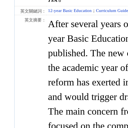
12-year Basic Education
；
Curriculum Guide
英文關鍵詞：
英文摘要：
After several years 
year Basic Educatio
published. The new 
the academic year o
reform has exerted i
and would trigger dr
The main concern fr
focused on the comp