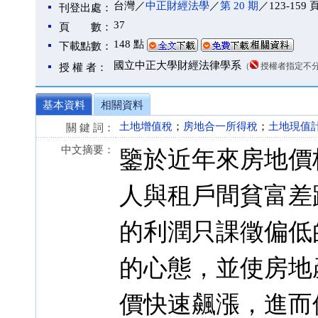
台灣／
中正財經法學
／
第 20 期
／123-159 
刊登出處：
37
頁 數：
148 點
下載點數：
國立中正大學財經法律學系
（
授權者指定不
授 權 者：
基本資料
相關資料
土地增值稅
；
房地合一所得稅
；
土地現值
關 鍵 詞：
中文摘要：
鑒於近年來房地價
人與租戶間貧富差
的利潤只課徵偏低
的心態，並使房地
價快速飆漲，進而