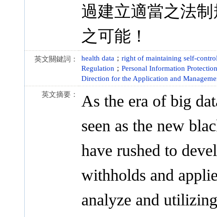
過建立適當之法制
之可能！
health data
；
right of maintaining self-contro
英文關鍵詞：
Regulation
；
Personal Information Protectio
Direction for the Application and Managemen
英文摘要：
As the era of big da
seen as the new blac
have rushed to develo
withholds and applie
analyze and utilizin