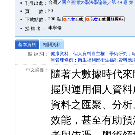
台灣／
國立臺灣大學法學論叢
／
第 49 卷 第 
刊登出處：
50
頁 數：
200 點
下載點數：
李寧修
授 權 者：
基本資料
相關資料
健康資料
；
個人資料自主權
；
學術研究
；
關 鍵 詞：
庫管理條例
；
衛生福利部衛生福利資料應
中文摘要：
隨著大數據時代來
握與運用個人資料
資料之匯聚、分析
效能，甚至有助預