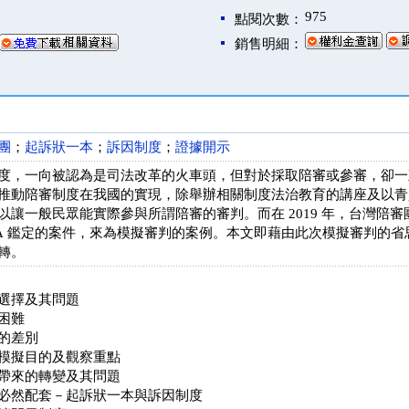
975
點閱次數：
銷售明細：
團
；
起訴狀一本
；
訴因制度
；
證據開示
度，一向被認為是司法改革的火車頭，但對於採取陪審或參審，卻一
推動陪審制度在我國的實現，除舉辦相關制度法治教育的講座及以青
以讓一般民眾能實際參與所謂陪審的審判。而在 2019 年，台灣陪
NA 鑑定的案件，來為模擬審判的案例。本文即藉由此次模擬審判的省
轉。
選擇及其問題
困難
的差別
模擬目的及觀察重點
帶來的轉變及其問題
必然配套－起訴狀一本與訴因制度