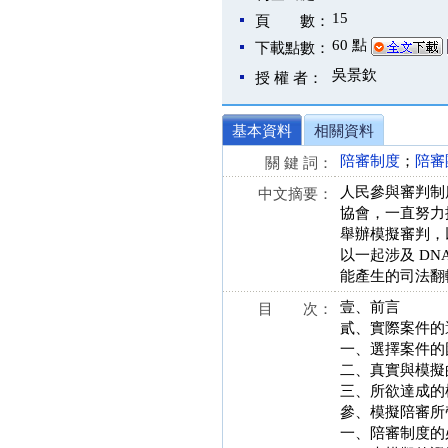
15
頁 數：
60 點
下載點數：
吳景欽
授 權 者：
基本資料
相關資料
陪審制度
；
陪審
關 鍵 詞：
人民參與審判制
中文摘要：
協會，一直努力
舉辦模擬審判，
以一起涉及 D
能產生的司法翻
壹、前言
目 次：
貳、實際案件的
一、選擇案件的
二、真實與模擬
三、所欲達成的
參、模擬陪審所
一、陪審制度的