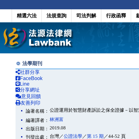
精選六法
法規查詢
司法判解
行政函釋
法學期刊
社群分享
FaceBook
Line
分享網址
意見回饋
友善列印
公證運用於智慧財產訴訟之保全證據－以智
論著名稱：
林洲富
編著譯者：
2019.08
出版日期：
台灣／
公證法學
／
第 15 期
／44-52 頁
刊登出處：