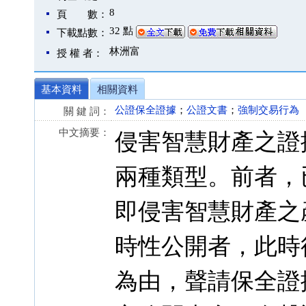
8
頁 數：
32 點
下載點數：
林洲富
授 權 者：
基本資料
相關資料
公證保全證據
；
公證文書
；
強制交易行為
關 鍵 詞：
中文摘要：
侵害智慧財產之證
兩種類型。前者，
即侵害智慧財產之
時性公開者，此時
為由，聲請保全證