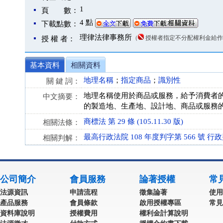
1
頁 數：
4 點
下載點數：
理律法律事務所
（
授權者指定不分配權利金給作
授 權 者：
基本資料
相關資料
地理名稱
；
指定商品
；
識別性
關 鍵 詞：
地理名稱使用於商品或服務，給予消費者
中文摘要：
的製造地、生產地、設計地、商品或服務
商標法 第 29 條 (105.11.30 版)
相關法條：
最高行政法院 108 年度判字第 566 號 行
相關判解：
公司簡介
會員服務
論著授權
常
法源資訊
申請流程
徵集論著
使用
產品服務
會員條款
啟用授權專區
常見
資料庫說明
授權費用
權利金計算說明