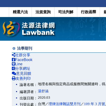
精選六法
法規查詢
司法判解
行政函釋
法學期刊
社群分享
FaceBook
Line
分享網址
意見回饋
友善列印
地理名稱與指定商品或服務間無關連時，得
論著名稱：
湯舒涵
編著譯者：
2020.03
出版日期：
台灣／
理律法律雜誌雙月刊
／
109 年 3 月號
刊登出處：