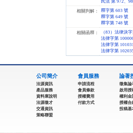
民法 第 972、980
釋字第 603 號
相關判解：
釋字第 649 號
釋字第 748 號
（83）法律決字第
相關函釋：
法律字第 100000
法律字第 101031
法律字第 102035
:::
公司簡介
會員服務
論著
法源資訊
申請流程
徵集論
產品服務
會員條款
啟用授
資料庫說明
授權費用
權利金
法源徵才
付款方式
授權合
交通資訊
投稿基
策略聯盟