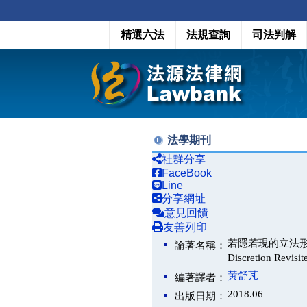
精選六法
法規查詢
司法判解
法學期刊
社群分享
FaceBook
Line
分享網址
意見回饋
友善列印
若隱若現的立法形成
論著名稱：
Discretion Revisit
黃舒芃
編著譯者：
2018.06
出版日期：