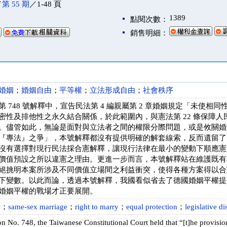
／
第 55 期
／1-48 頁
1389
點閱次數：
銷售明細：
婚姻
；
婚姻自由
；
平等權
；
立法形成自由
；
社會秩序
 748 號解釋中，宣告民法第 4 編親屬第 2 章婚姻規定「未使
密性及排他性之永久結合關係，於此範圍內，與憲法第 22 條保障人民
。儘管如此，無論是面對與立法者之間的權限分際問題，或是攸關婚
『專法』之爭」，本號解釋都沒有提供明確的解套線索，反而遺留了
沒有選擇對現行民法採合憲解釋，讓現行法律在最小的變動下順應憲
價值預設之所以違憲之理由。更進一步而言，本號解釋站在維護既有
絕挑明本案所涉及不同價值立場間之利益衝突，使得各種方案得以合
下變數。以此而論，透過本號解釋，我國看似省去了德國婚姻平權提
婚姻平權的戰場才正要展開。
y
；
same-sex marriage
；
right to marry
；
equal protection
；
legislative di
tion No. 748, the Taiwanese Constitutional Court held that “[t]he provisi