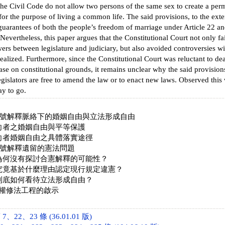
the Civil Code do not allow two persons of the same sex to create a per
for the purpose of living a common life. The said provisions, to the exten
 guarantees of both the people’s freedom of marriage under Article 22 and
Nevertheless, this paper argues that the Constitutional Court not only fai
ers between legislature and judiciary, but also avoided controversies w
 realized. Furthermore, since the Constitutional Court was reluctant to d
 case on constitutional grounds, it remains unclear why the said provision
egislators are free to amend the law or to enact new laws. Observed this
ay to go.
8 號解釋脈絡下的婚姻自由與立法形成自由
向者之婚姻自由與平等保護
者婚姻自由之具體落實途徑
8 號解釋遺留的憲法問題
何沒有探討合憲解釋的可能性？
竟基於什麼理由認定現行規定違憲？
底如何看待立法形成自由？
權修法工程的啟示
22、23 條 (36.01.01 版)