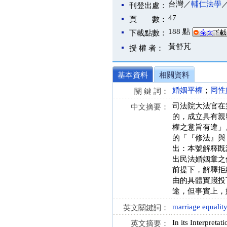
台灣／
輔仁法學
刊登出處：
47
頁 數：
188 點
下載點數：
黃舒芃
授 權 者：
基本資料
相關資料
婚姻平權
；
同性
關 鍵 詞：
司法院大法官在第
中文摘要：
的，成立具有親
權之意旨有違」
的「『修法』與
出：本號解釋既
出民法婚姻章之
前提下，解釋拒
由的具體實踐投
途，但事實上，
marriage equalit
英文關鍵詞：
In its Interpreta
英文摘要：