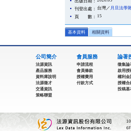
2020.05
出版日期：
台灣／
月旦法學
刊登出處：
15
頁 數：
基本資料
相關資料
:::
公司簡介
會員服務
論著
法源資訊
申請流程
徵集論
產品服務
會員條款
啟用授
資料庫說明
授權費用
權利金
法源徵才
付款方式
授權合
交通資訊
投稿基
策略聯盟
1
6F