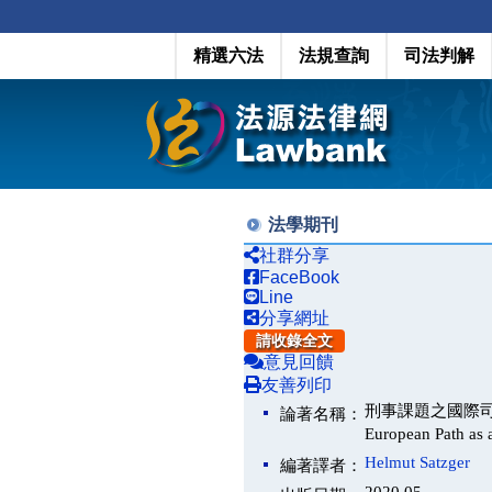
精選六法
法規查詢
司法判解
法學期刊
社群分享
FaceBook
Line
分享網址
請收錄全文
意見回饋
友善列印
刑事課題之國際司法合作－以
論著名稱：
European Path as
Helmut Satzger
編著譯者：