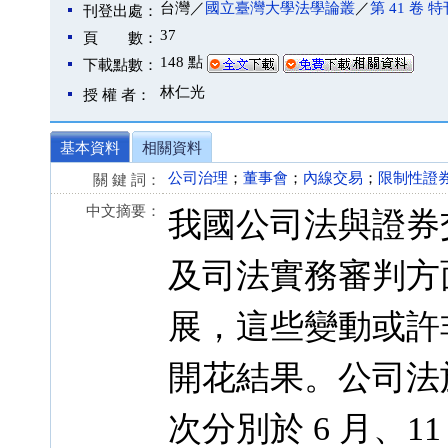
台灣／
國立臺灣大學法學論叢
／
第 41 卷 
刊登出處：
37
頁 數：
148 點
下載點數：
林仁光
授 權 者：
基本資料
相關資料
公司治理
；
董事會
；
內線交易
；
限制性證
關 鍵 詞：
中文摘要：
我國公司法與證券
及司法實務審判方面
展，這些變動或許
開花結果。公司法
次分別於 6 月、1