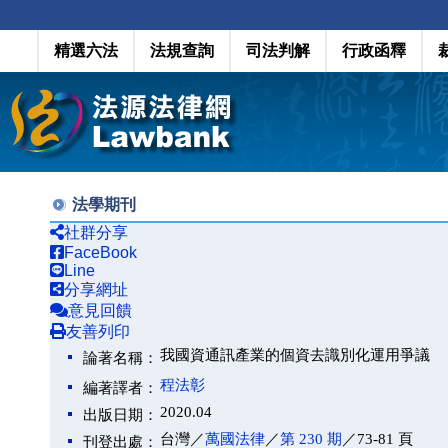
精選六法
法規查詢
司法判解
行政函釋
法學期刊
社群分享
FaceBook
Line
分享網址
意見回饋
友善列印
我國資通訊產業的個資去識別化運用爭議
論著名稱：
程法彰
編著譯者：
2020.04
出版日期：
台灣／
萬國法律
／
第 230 期
／73-81 頁
刊登出處：