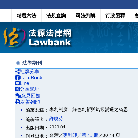
精選六法
法規查詢
司法判解
行政函釋
法學期刊
社群分享
FaceBook
Line
分享網址
意見回饋
友善列印
專利制度、綠色創新與氣候變遷之省思
論著名稱：
許曉芬
編著譯者：
2020.04
出版日期：
台灣／
專利師
／
第 41 期
／30-44 頁
刊登出處：