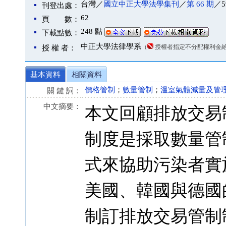
台灣／
國立中正大學法學集刊
／
第 66 期
／5
刊登出處：
62
頁 數：
248 點
下載點數：
中正大學法律學系
（
授權者指定不分配權利金
授 權 者：
基本資料
相關資料
價格管制
；
數量管制
；
溫室氣體減量及管
關 鍵 詞：
中文摘要：
本文回顧排放交易
制度是採取數量管
式來協助污染者實
美國、韓國與德國
制訂排放交易管制