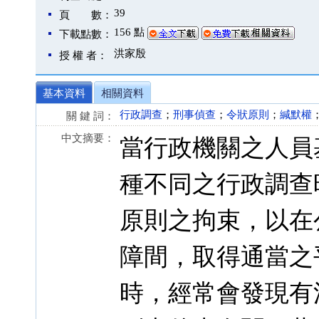
39
頁 數：
156 點
下載點數：
洪家殷
授 權 者：
基本資料
相關資料
行政調查
；
刑事偵查
；
令狀原則
；
緘默權
關 鍵 詞：
中文摘要：
當行政機關之人員
種不同之行政調查
原則之拘束，以在
障間，取得通當之
時，經常會發現有