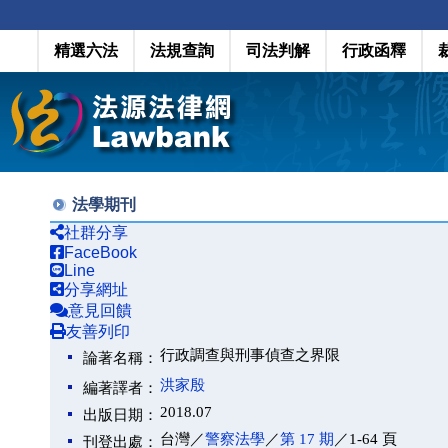
精選六法
法規查詢
司法判解
行政函釋
法學期刊
社群分享
FaceBook
Line
分享網址
意見回饋
友善列印
行政調查與刑事偵查之界限
論著名稱：
洪家殷
編著譯者：
2018.07
出版日期：
台灣／
警察法學
／
第 17 期
／1-64 頁
刊登出處：