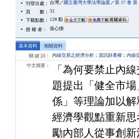
台灣／
國立臺灣大學法學論叢
／
第 37 卷 第 
刊登出處：
32
頁 數：
128 點
下載點數：
張心悌
授 權 者：
基本資料
相關資料
內線交易之經濟分析
；
資訊財產權
；
內線
關 鍵 詞：
中文摘要：
「為何要禁止內線
題提出「健全市場
係」等理論加以解
經濟學觀點重新思
勵內部人從事創新