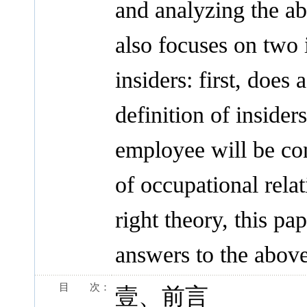
and analyzing the ab
also focuses on two 
insiders: first, does 
definition of insid
employee will be con
of occupational rela
right theory, this pa
answers to the above
目 次：
壹、前言