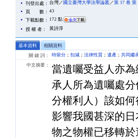
台灣／
國立臺灣大學法學論叢
／
第 37 卷 第 
刊登出處：
43
頁 數：
172 點
下載點數：
黃詩淳
授 權 者：
基本資料
相關資料
特留分
；
扣減
；
法律性質
；
遺產
；
共同繼
關 鍵 詞：
中文摘要：
當遺囑受益人亦為
承人所為遺囑處分
分權利人）該如何
影響我國甚深的日
物之物權已移轉於