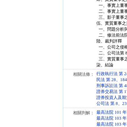
一、事實上董
二、事實上董
三、影子董事
伍、實質董事之
一、問題分析
二、修法前法
陸、裁判評釋
一、公司之侵
二、公司法第 8
三、實質董事
柒、結論
行政執行法 第 24 條
相關法條：
民法 第 28、184 條
刑事訴訟法 第 487、
證券交易法 第 171
證券投資人及期貨交易
公司法 第 8、23、
最高法院 101 
相關判解：
最高法院 103 
最高法院 103 