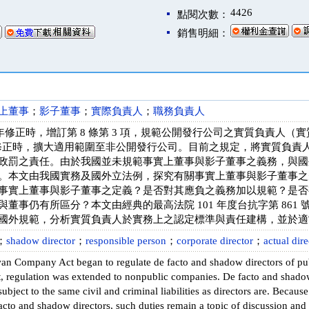
4426
點閱次數：
銷售明細：
上董事
；
影子董事
；
實際負責人
；
職務負責人
2 年修正時，增訂第 8 條第 3 項，規範公開發行公司之實質負責人
 年修正時，擴大適用範圍至非公開發行公司。目前之規定，將實質負
政罰之責任。由於我國並未規範事實上董事與影子董事之義務，與國
。本文由我國實務及國外立法例，探究有關事實上董事與影子董事之
事實上董事與影子董事之定義？是否對其應負之義務加以規範？是否
董事仍有所區分？本文由經典的最高法院 101 年度台抗字第 861
國外規範，分析實質負責人於實務上之認定標準與責任建構，並於適
；
shadow director
；
responsible person
；
corporate director
；
actual dire
wan Company Act began to regulate de facto and shadow directors of pu
regulation was extended to nonpublic companies. De facto and shadow 
subject to the same civil and criminal liabilities as directors are. Becaus
facto and shadow directors, such duties remain a topic of discussion and