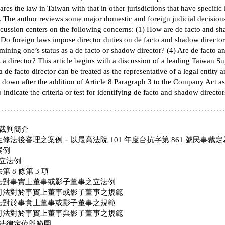
ares the law in Taiwan with that in other jurisdictions that have specific
. The author reviews some major domestic and foreign judicial decision
scussion centers on the following concerns: (1) How are de facto and sh
) Do foreign laws impose director duties on de facto and shadow directors
ermining one’s status as a de facto or shadow director? (4) Are de facto a
as a director? This article begins with a discussion of a leading Taiwan 
 de facto director can be treated as the representative of a legal entity 
down after the addition of Article 8 Paragraph 3 to the Company Act as
 to indicate the criteria or test for identifying de facto and shadow direct
裁判簡介
法後審理之案例－以最高法院 101 年度台抗字第 861 號民事裁定
案例
立法例
 8 條第 3 項
對事實上董事或影子董事之立法例
法對於事實上董事或影子董事之規範
對於事實上董事或影子董事之規範
法對於事實上董事與影子董事之規範
法律定位與範圍