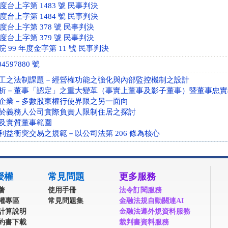
年度台上字第 1483 號 民事判決
年度台上字第 1484 號 民事判決
年度台上字第 378 號 民事判決
年度台上字第 379 號 民事判決
99 年度金字第 11 號 民事判決
597880 號
工之法制課題－經營權功能之強化與內部監控機制之設計
析－董事「認定」之重大變革（事實上董事及影子董事）暨董事忠實
企業－多數股東權行使界限之另一面向
於義務人公司實際負責人限制住居之探討
及實質董事範圍
利益衝突交易之規範－以公司法第 206 條為核心
授權
常見問題
更多服務
著
使用手冊
法令訂閱服務
權專區
常見問題集
金融法規自動關連AI
計算說明
金融法遵外規資料服務
約書下載
裁判書資料服務