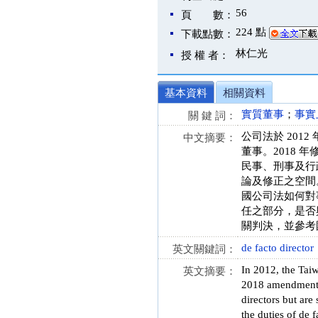
56
頁 數：
224 點
下載點數：
林仁光
授 權 者：
基本資料
相關資料
實質董事
；
事實
關 鍵 詞：
公司法於 201
中文摘要：
董事。2018
民事、刑事及行
論及修正之空間
國公司法如何對
任之部分，是否與
關判決，並參考
de facto director
英文關鍵詞：
In 2012, the Tai
英文摘要：
2018 amendment, 
directors but are 
the duties of de 