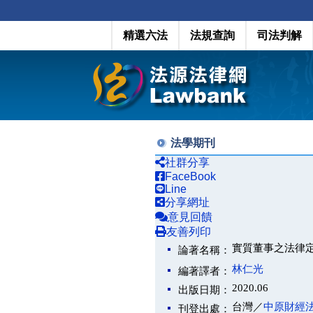
精選六法
法規查詢
司法判解
法學期刊
社群分享
FaceBook
Line
分享網址
意見回饋
友善列印
實質董事之法律定位與責任建構
論著名稱：
林仁光
編著譯者：
2020.06
出版日期：
台灣／
中原財經
刊登出處：