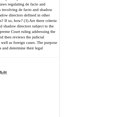
 laws regulating de facto and
s involving de facto and shadow
adow directors defined in other
? If so, how? (3) Are there criteria
nd shadow directors subject to the
Supreme Court ruling addressing the
and then reviews the judicial
 well as foreign cases. The purpose
ors and determine their legal
為例