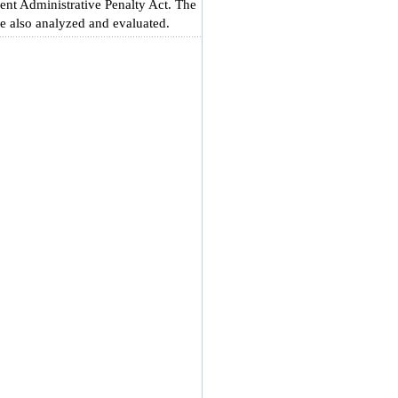
rrent Administrative Penalty Act. The
 also analyzed and evaluated.