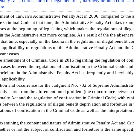
enalty Act
；
confiscation of illegal benefits
；
narrowly defined confiscat
ure
ment of Taiwan’s Administrative Penalty Act in 2006, compared to the a
he Criminal Code at that time, the Administrative Penalty Act takes ex
es at the beginning of legislating which makes the regulations of illegal
in the Administrative Act more complete. As a result of the the absent re
that time, especially on the lacuna in the regulation of illegal benefit co
d applicability of regulations on the Administrative Penalty Act and the
evant cases.
he amendment of Criminal Code in 2015 regarding the regulation of conf
t cases between the regulations of confiscation in the Criminal Code and t
orfeiture in the Administrative Penalty Act has frequently and inevitably
 applicability.
ction and occurrence for the Judgment No. 732 of Supreme Administrati
tudy starts from the aforementioned problem (the concurrence between th
nalty Act and the regulation of confiscation in Criminal Code) with typ
es between the regulations of illegal benefit deprivation and forfeiture in
ations of confiscation in the Criminal Code as well as the interpretation 
examining the content and nature of Administrative Penalty Act and Cri
ether or not the subject of confiscation and forfeiture is the same specif