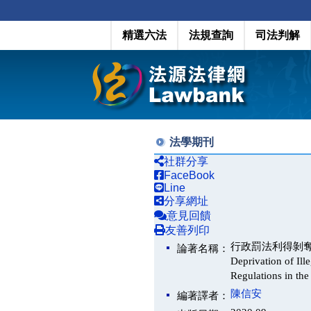
精選六法
法規查詢
司法判解
法學期刊
社群分享
FaceBook
Line
分享網址
意見回饋
友善列印
行政罰法利得剝奪及沒入
論著名稱：
Deprivation of Ill
Regulations in th
陳信安
編著譯者：