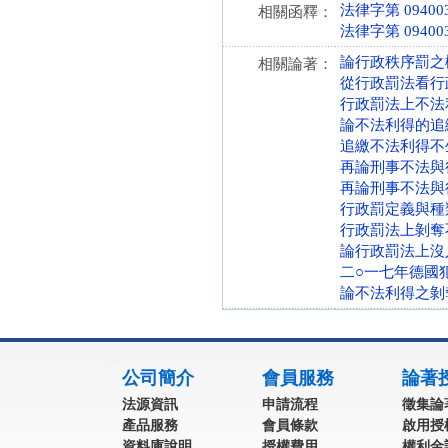
法律字第 094003
相關函釋：
法律字第 094003
論行政秩序罰之
相關論著：
從行政罰法看行
行政罰法上不法
論不法利得的追
追繳不法利得不
再論刑事不法與
再論刑事不法與
行政罰定義與種
行政罰法上剝奪
論行政罰法上沒
二○一七年德國
論不法利得之剝
:::
公司簡介
會員服務
論著
法源資訊
申請流程
徵集論
產品服務
會員條款
啟用授
資料庫說明
授權費用
權利金