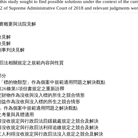
 this study sought to find possible solutions under the context of the cu
 of Supreme Administrative Court of 2018 and relevant judgments were
實概要與法院見解
決見解
決見解
刑事判決見解
罰法相關規定之規範內容與性質
部分
「標的物類型」作為個案中規範適用問題之解決觀點
26條第1項但書規定之重新詮釋
財物作為沒收與沒入標的所生之競合情形
益作為沒收與沒入標的所生之競合情形
」作為個案中規範適用問題之解決觀點
之考量與具體適用
沒收規定與行政罰法罰鍰裁處規定之競合及解決
沒收規定與行政罰法利得追繳規定之競合及解決
人利得沒收規定與行政罰法沒入規定之競合及解決