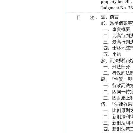
property benefit,
Judgment No. 732
壹、前言
目 次：
貳、系爭個案事
一、事實概要
二、北高行判
三、最高行判
四、士林地院
五、小結
參、刑法與行政
一、刑法部分
二、行政罰法
肆、「性質」與
一、行政罰法第
二、因同一特定
三、因財產上利
伍、「法律效果
一、比例原則
二、新刑法利得
三、新刑法利得
四、新刑法第三