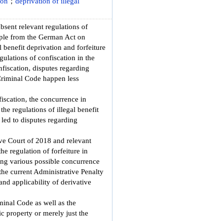
ion
；
deprivation of illegal
bsent relevant regulations of
ample from the German Act on
 benefit deprivation and forfeiture
gulations of confiscation in the
nfiscation, disputes regarding
 Criminal Code happen less
iscation, the concurrence in
he regulations of illegal benefit
 led to disputes regarding
ve Court of 2018 and relevant
e regulation of forfeiture in
ing various possible concurrence
 the current Administrative Penalty
and applicability of derivative
minal Code as well as the
ic property or merely just the