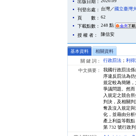
2020.09
出版日期：
台灣／
國立臺灣
刊登出處：
62
頁 數：
248 點
下載點數：
陳信安
授 權 者：
基本資料
相關資料
行政罰法
；
利得
關 鍵 詞：
我國行政罰法係
中文摘要：
序違反罰法為仿
規定較為簡陋，
爭議問題。然而
入規定之競合所生
判決，及相關判
奪及沒入規定與
化，並藉由分析
產上利益等觀點
第 732 號行