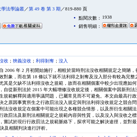
大學法學論叢
／
第 49 卷 第 3 期
／819-880 頁
1938
點閱次數：
銷售明細：
沒收
；
狹義沒收
；
利得剝奪
；
沒入
自 2006 年 2 月初開始施行，相較於當時刑法沒收相關規定之簡
效對象，而在第 18 條以下就不法利得之剝奪及沒入部分有較為完
尤其是欠缺不法利得沒收之規範，故而在相關個案中較少出現應如何
，自從新刑法於 2015 年大幅增修沒收規定後，相關個案中因新刑
規範解釋與適用爭議問題，已屬常見而不可避免。本文由最高行政法院 1
決之原因事實所生之行政罰法沒入規定與刑法利得沒收規定之競合問
刑法沒收規定在個案中可能出現之各種競合情形，以及所衍生相關法
行政罰法及新刑法相關規定之規範內容與性質，以及沒入與沒收之標
，嘗試於現行行政罰法之規範脈絡下，探求可能之解決途徑，並對最高行
政判決及相關判決進行評析。