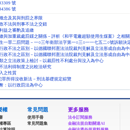
3309 號
4386 號
概念及其與刑罰之界限
政不法與刑事不法之交錯
利益之審酌及追繳
繳與加重裁處罰鍰之關係－評析《和平電廠超額使用生煤案》之相關
生一罪二罰問題－一○三年衛部法字第一○三○一一七五二○號訴願決
行政不法之區別－以德國聯邦憲法法院裁判見解及立法形成自由為中
行政不法之區別－以德國聯邦憲法法院裁判見解及立法形成自由為中
類之立法政策上檢討－以裁罰性不利處分與沒入為中心
不法利得制度之比較法研究
入之性質
犯罪所得沒收新法－刑法基礎規定綜覽
奪：以行政罰法為中心
授權
常見問題
更多服務
著
使用手冊
法令訂閱服務
權專區
常見問題集
金融法規自動關連AI
計算說明
金融法遵外規資料服務