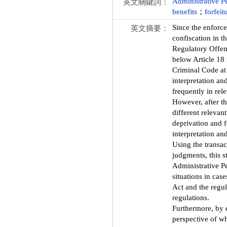
Administrative P
英文關鍵詞：
benefits
；
forfeit
Since the enforce
英文摘要：
confiscation in t
Regulatory Offens
below Article 18 
Criminal Code at 
interpretation an
frequently in rel
However, after t
different relevan
deprivation and f
interpretation and
Using the transa
judgments, this s
Administrative Pe
situations in cas
Act and the regul
regulations.
Furthermore, by 
perspective of wh