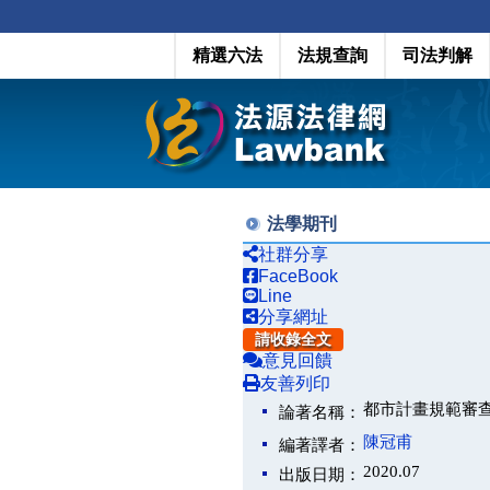
精選六法
法規查詢
司法判解
法學期刊
社群分享
FaceBook
Line
分享網址
請收錄全文
意見回饋
友善列印
都市計畫規範審
論著名稱：
陳冠甫
編著譯者：
2020.07
出版日期：