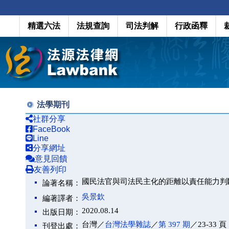
精選六法
法規查詢
司法判解
行政函釋
法學期刊
社群分享
FaceBook
Line
分享網址
意見回饋
友善列印
國民法官與司法民主化的距離以責任能力判
論著名稱：
吳景欽
編著譯者：
2020.08.14
出版日期：
台灣／
台灣法學雜誌
／
第 397 期
／23-33 頁
刊登出處：