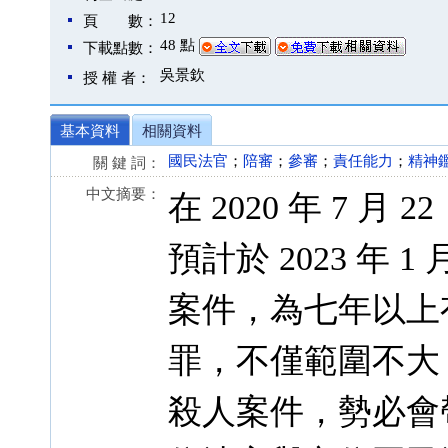
12
頁 數：
48 點
下載點數：
吳景欽
授 權 者：
基本資料
相關資料
國民法官
；
陪審
；
參審
；
責任能力
；
精神
關 鍵 詞：
中文摘要：
在 2020 年 7 
預計於 2023 年
案件，為七年以上
罪，不僅範圍不大
殺人案件，勢必會