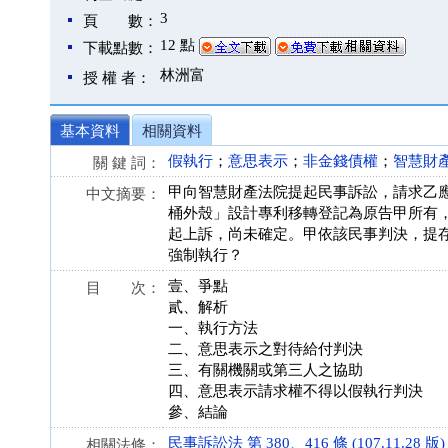
3
頁 數：
12 點
下載點數：
林洲富
授 權 者：
基本資料
相關資料
假執行
；
意思表示
；
非金錢債權
；
智慧財
關 鍵 詞：
甲向智慧財產法院提起民事訴訟，請求乙
中文摘要：
桶外殼」設計專利移轉登記為原告甲所有，
起上訴，尚未確定。甲依該民事判決，提存
強制執行？
壹、爭點
目 次：
貳、解析
一、執行方法
二、意思表示之對待給付判決
三、有關機關或第三人之協助
四、意思表示請求權不得以假執行判決
參、結論
民事訴訟法 第 380、416 條 (107.11.28 版)
相關法條：