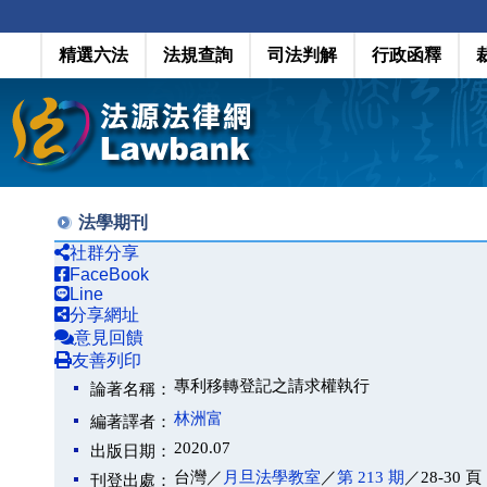
精選六法
法規查詢
司法判解
行政函釋
法學期刊
社群分享
FaceBook
Line
分享網址
意見回饋
友善列印
專利移轉登記之請求權執行
論著名稱：
林洲富
編著譯者：
2020.07
出版日期：
台灣／
月旦法學教室
／
第 213 期
／28-30 頁
刊登出處：