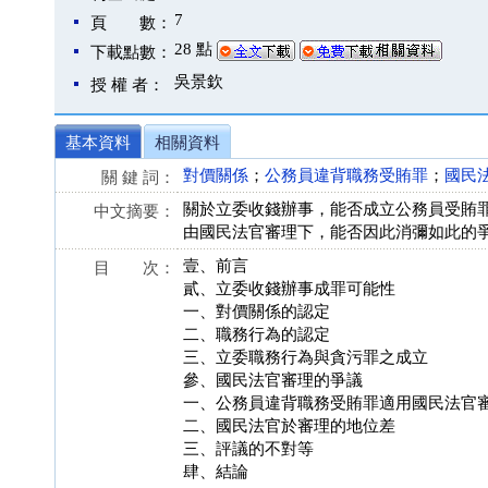
7
頁 數：
28 點
下載點數：
吳景欽
授 權 者：
基本資料
相關資料
對價關係
；
公務員違背職務受賄罪
；
國民
關 鍵 詞：
關於立委收錢辦事，能否成立公務員受賄
中文摘要：
由國民法官審理下，能否因此消彌如此的
壹、前言
目 次：
貳、立委收錢辦事成罪可能性
一、對價關係的認定
二、職務行為的認定
三、立委職務行為與貪污罪之成立
參、國民法官審理的爭議
一、公務員違背職務受賄罪適用國民法官
二、國民法官於審理的地位差
三、評議的不對等
肆、結論