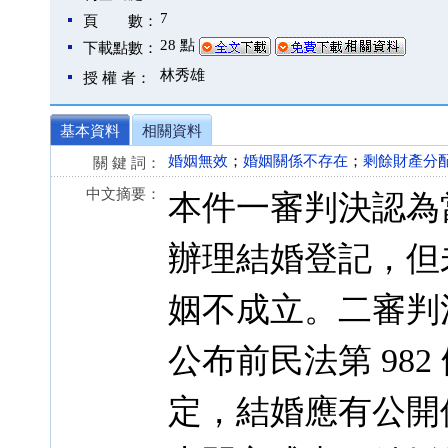
7
頁 數：
28 點
下載點數：
林秀雄
授 權 者：
基本資料
相關資料
婚姻無效
；
婚姻關係不存在
；
剩餘財產分
關 鍵 詞：
中文摘要：
本件一審判決認為當事
辦理結婚登記，但
姻不成立。二審判決則
公布前民法第 982 
定，結婚應有公開