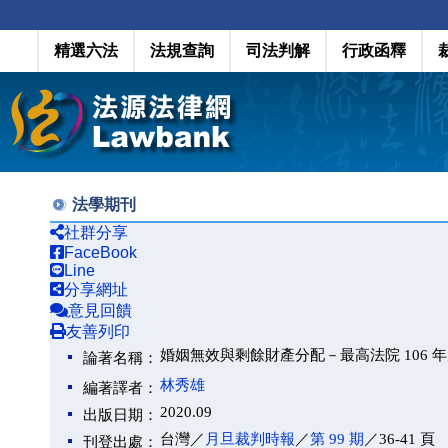
精選六法
法規查詢
司法判解
行政函釋
法學期刊
社群分享
FaceBook
Line
分享網址
意見回饋
友善列印
婚姻無效與剩餘財產分配－最高法院 106 年
論著名稱：
林秀雄
編著譯者：
2020.09
出版日期：
台灣／
月旦裁判時報
／
第 99 期
／36-41 頁
刊登出處：