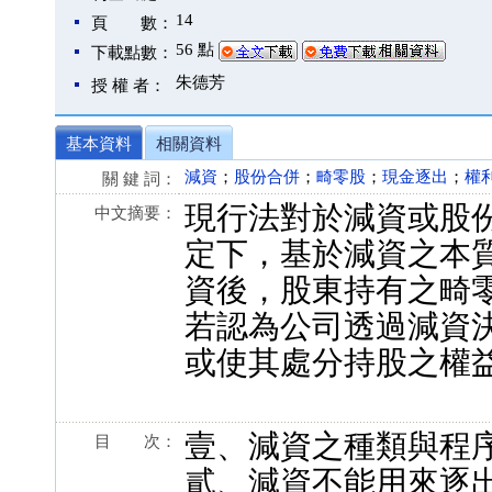
14
頁 數：
56 點
下載點數：
朱德芳
授 權 者：
基本資料
相關資料
減資
；
股份合併
；
畸零股
；
現金逐出
；
權
關 鍵 詞：
現行法對於減資或股
中文摘要：
定下，基於減資之本
資後，股東持有之畸
若認為公司透過減資
或使其處分持股之權
壹、減資之種類與程
目 次：
貳、減資不能用來逐