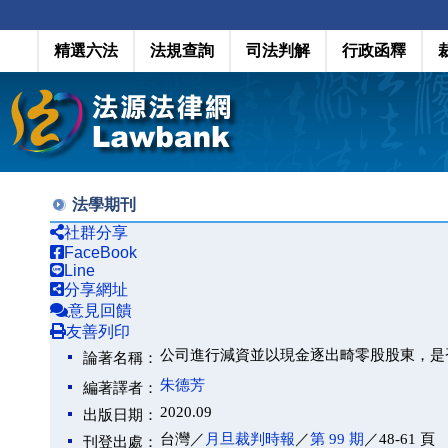
精選六法
法規查詢
司法判解
行政函釋
法學期刊
社群分享
FaceBook
Line
分享網址
意見回饋
友善列印
公司進行減資並以現金逐出畸零股股東，是否適
論著名稱：
朱德芳
編著譯者：
2020.09
出版日期：
台灣／
月旦裁判時報
／
第 99 期
／48-61 頁
刊登出處：