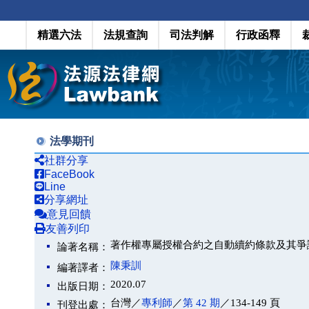
精選六法
法規查詢
司法判解
行政函釋
法學期刊
社群分享
FaceBook
Line
分享網址
意見回饋
友善列印
著作權專屬授權合約之自動續約條款及其爭
論著名稱：
陳秉訓
編著譯者：
2020.07
出版日期：
台灣／
專利師
／
第 42 期
／134-149 頁
刊登出處：