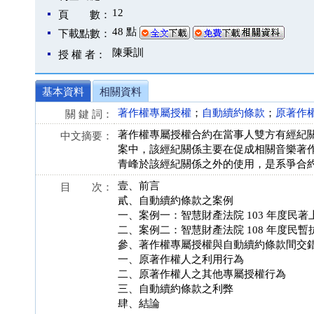
12
頁 數：
48 點
下載點數：
陳秉訓
授 權 者：
基本資料
相關資料
著作權專屬授權
；
自動續約條款
；
原著作
關 鍵 詞：
著作權專屬授權合約在當事人雙方有經紀
中文摘要：
案中，該經紀關係主要在促成相關音樂著
青峰於該經紀關係之外的使用，是系爭合約之
壹、前言
目 次：
貳、自動續約條款之案例
一、案例一：智慧財產法院 103 年度民著
二、案例二：智慧財產法院 108 年度民暫
參、著作權專屬授權與自動續約條款間交
一、原著作權人之利用行為
二、原著作權人之其他專屬授權行為
三、自動續約條款之利弊
肆、結論