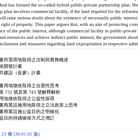
thod has formed the so-called hybrid public-private partnership plan. Ho
p plan involves commercial facility, if the land required for the infrastr
 will raise serious doubt about the existence of necessarily public intere
l right of property. This paper argues that, with an aim of protecting cons
nce of the public interest, although commercial facility in public-privat
land resources and achieve indirect public interest, the government should
mechanism and measures regarding land expropriation in respective admin
畫所需用地取得之法制與實務概述
統開發計畫
共建設（促參）計畫
畫用地徵收取得之合憲性思考
732 號及第 743 號解釋解析
用地徵收取得之公益性探尋
畫商業設施用地取得之立法政策上思考
畫商業設施公益目的之明確化
益目的持續確保方式之增訂
 條 (36.01.01 版)