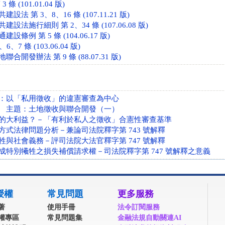
條 (101.01.04 版)
法 第 3、8、16 條 (107.11.21 版)
法施行細則 第 2、34 條 (107.06.08 版)
條例 第 5 條 (104.06.17 版)
、7 條 (103.06.04 版)
開發辦法 第 9 條 (88.07.31 版)
：以「私用徵收」的違憲審查為中心
 主題：土地徵收與聯合開發（一）
的大利益？－「有利於私人之徵收」合憲性審查基準
方式法律問題分析－兼論司法院釋字第 743 號解釋
牲與社會義務－評司法院大法官釋字第 747 號解釋
成特別犧牲之損失補償請求權－司法院釋字第 747 號解釋之意義
授權
常見問題
更多服務
著
使用手冊
法令訂閱服務
權專區
常見問題集
金融法規自動關連AI