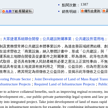
1387
點閱次數：
銷售明細：
；
大眾捷運系統聯合開發
；
公共建設附屬事業
；
公共建設所需用地
；
制及實務慣常將公共建設本體事業以外，為達改善區域經濟結構、創
在追求營收之「商業設施」納入整體計畫中，形成「公共建設」與「
運系統土地聯合開發及促參案件之附屬事業，即為適例。此等包含商
式取得，是否具有剝奪人民財產權所必要之憲法上正當性事由，不無
肯認具有促進土地資源有效利用之「間接」公益目的，但為符憲法保
政專法上，將其明定為得徵收之公益目的，並揭示此等徵收之公益目
voring Private Sector
；
Joint Development of Land of Mass Rapid Transi
nfrastructure Projects
；
Required Land of Infrastructure Projects
；
Public
er to achieve collateral benefits, such as improving reginal economy, in
evelopment etc., our public-private partnership legal system and law pr
ty into integrated project. Take joint development of land of mass rapid 
tion in infrastructure projects for example, by combining infrastructure p