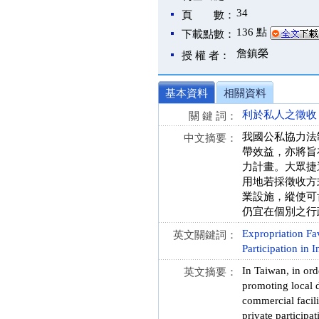
34
頁 數：
136 點
下載點數：
詹鎮榮
授 權 者：
基本資料
相關資料
利於私人之徵收
關 鍵 詞：
我國公私協力法
中文摘要：
帶效益，亦將旨
力計畫。大眾捷
用地若採徵收方
業設施，縱使可
仍宜在個別之行
Expropriation Fa
英文關鍵詞：
Participation in I
In Taiwan, in ord
英文摘要：
promoting local d
commercial facili
private participa