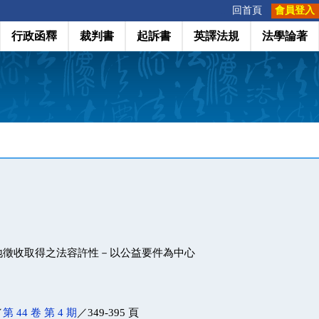
:::
回首頁
會員登入
行政函釋
裁判書
起訴書
英譯法規
法學論著
地徵收取得之法容許性－以公益要件為中心
／
第 44 卷 第 4 期
／349-395 頁