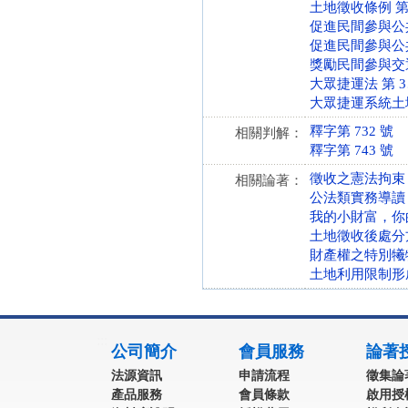
土地徵收條例 第 3 
促進民間參與公共建設
促進民間參與公共建設
獎勵民間參與交通建設
大眾捷運法 第 3、6
大眾捷運系統土地聯合
釋字第 732 號
相關判解：
釋字第 743 號
徵收之憲法拘束
相關論著：
公法類實務導讀
我的小財富，你
土地徵收後處分
財產權之特別犧
土地利用限制形
:::
公司簡介
會員服務
論著
法源資訊
申請流程
徵集論
產品服務
會員條款
啟用授