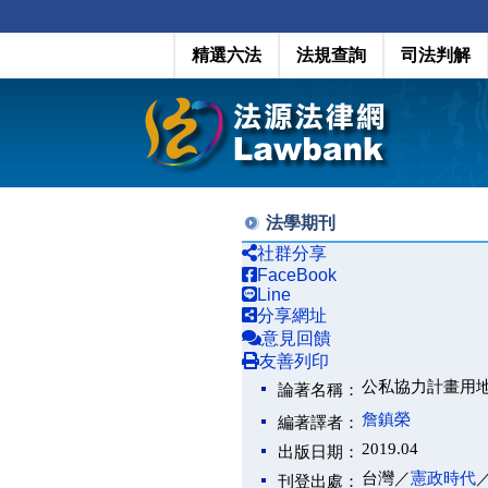
精選六法
法規查詢
司法判解
法學期刊
社群分享
FaceBook
Line
分享網址
意見回饋
友善列印
公私協力計畫用
論著名稱：
詹鎮榮
編著譯者：
2019.04
出版日期：
台灣／
憲政時代
刊登出處：