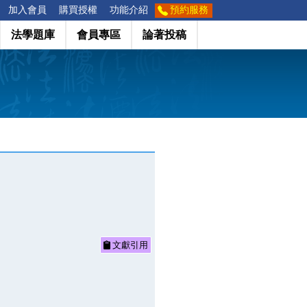
加入會員
購買授權
功能介紹
預約服務
法學題庫
會員專區
論著投稿
文獻引用