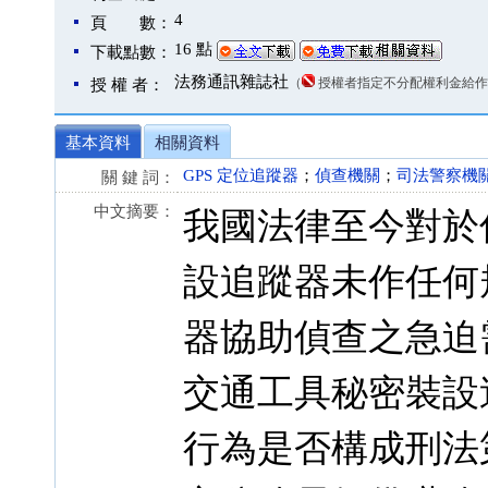
4
頁 數：
16 點
下載點數：
法務通訊雜誌社
（
授權者指定不分配權利金給作
授 權 者：
基本資料
相關資料
GPS 定位追蹤器
；
偵查機關
；
司法警察機
關 鍵 詞：
中文摘要：
我國法律至今對於
設追蹤器未作任何
器協助偵查之急迫
交通工具秘密裝設
行為是否構成刑法第 1