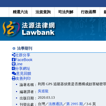
精選六法
法規查詢
司法判解
行政函釋
法學期刊
社群分享
FaceBook
Line
分享網址
意見回饋
友善列印
利用 GPS 追蹤器偵查是否應構成妨害秘密
論著名稱：
吳巡龍
編著譯者：
2020.03.13
出版日期：
台灣／
法務通訊
／
第 2995 期
／3-6 頁
刊登出處：