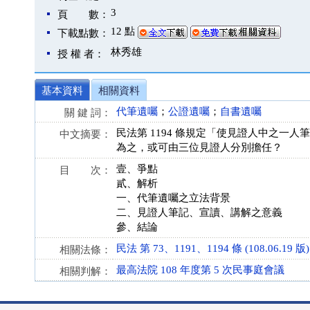
3
頁 數：
12 點
下載點數：
林秀雄
授 權 者：
基本資料
相關資料
代筆遺囑
；
公證遺囑
；
自書遺囑
關 鍵 詞：
民法第 1194 條規定「使見證人中之
中文摘要：
為之，或可由三位見證人分別擔任？
壹、爭點
目 次：
貳、解析
一、代筆遺囑之立法背景
二、見證人筆記、宣讀、講解之意義
參、結論
民法 第 73、1191、1194 條 (108.06.19 版)
相關法條：
最高法院 108 年度第 5 次民事庭會議
相關判解：