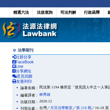
精選六法
法規查詢
司法判解
行政函釋
法學期刊
社群分享
FaceBook
Line
分享網址
意見回饋
友善列印
民法第 1194 條所定「使見證人中之一人
論著名稱：
林秀雄
編著譯者：
2020.12
出版日期：
台灣／
月旦法學教室
／
第 218 期
／16-18 頁
刊登出處：