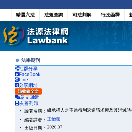
精選六法
法規查詢
司法判解
行政函釋
法學期刊
社群分享
FaceBook
Line
分享網址
請收錄全文
意見回饋
友善列印
繼承權人之不當得利返還請求權及其消滅時效－
論著名稱：
王怡蘋
編著譯者：
2020.07
出版日期：