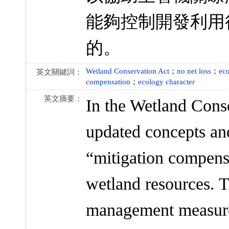
能夠控制開發利用
的。
Wetland Conservation Act
；
no net loss
；
ec
英文關鍵詞：
compensation
；
ecology character
英文摘要：
In the Wetland Cons
updated concepts an
“mitigation compensa
wetland resources. 
management measure 