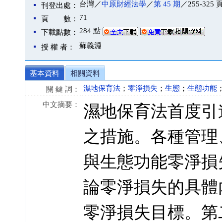
台灣／
中原財經法學
／
第 45 期
／255-325 
刊登出處：
71
頁 數：
284 點
下載點數：
蘇義淵
授 權 者：
基本資料
相關資料
濕地保育法
；
零淨損失
；
生態
；
生態功能
關 鍵 詞：
中文摘要：
濕地保育法首度引
之措施。各種管理
與生態功能零淨損
論零淨損失的具體
零淨損失目標。第