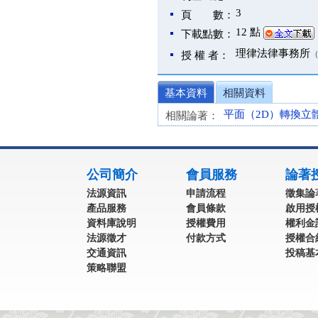
3
頁 數：
12 點
下載點數：
理律法律事務所
授 權 者：
基本資料
相關資料
平面（2D）轉換立
相關論著：
:::
公司簡介
會員服務
論著
法源資訊
申請流程
徵集論
產品服務
會員條款
啟用授
資料庫說明
授權費用
權利金
法源徵才
付款方式
授權合
交通資訊
投稿基
策略聯盟