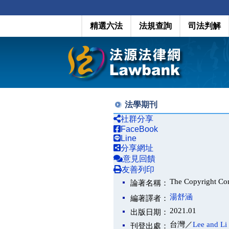
精選六法
法規查詢
司法判解
法學期刊
社群分享
FaceBook
Line
分享網址
意見回饋
友善列印
The Copyright Con
論著名稱：
湯舒涵
編著譯者：
2021.01
出版日期：
台灣／
Lee and Li 
刊登出處：