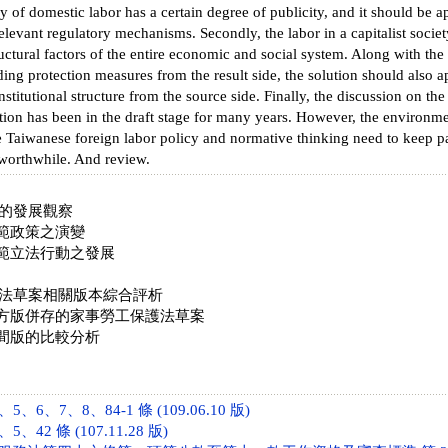
y of domestic labor has a certain degree of publicity, and it should be 
levant regulatory mechanisms. Secondly, the labor in a capitalist society
uctural factors of the entire economic and social system. Along with the
ding protection measures from the result side, the solution should also a
nstitutional structure from the source side. Finally, the discussion on t
ation has been in the draft stage for many years. However, the environm
 Taiwanese foreign labor policy and normative thinking need to keep pa
o worthwhile. And review.
範的發展觀察
規範政策之演變
規範立法行動之發展
保護法草案相關版本綜合評析
與官方版併存的家事勞工保護法草案
民間版的比較分析
、6、7、8、84-1 條 (109.06.10 版)
、42 條 (107.11.28 版)