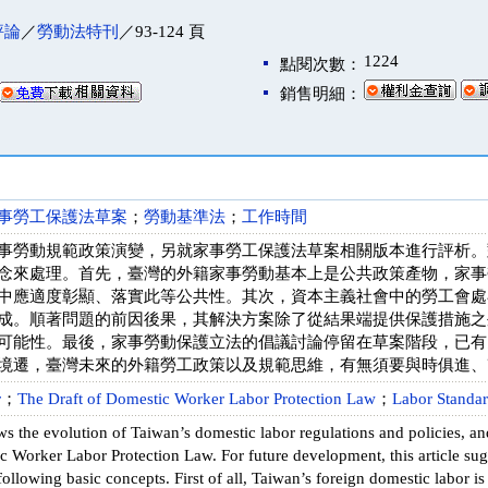
評論
／
勞動法特刊
／93-124 頁
1224
點閱次數：
銷售明細：
事勞工保護法草案
；
勞動基準法
；
工作時間
事勞動規範政策演變，另就家事勞工保護法草案相關版本進行評析。
念來處理。首先，臺灣的外籍家事勞動基本上是公共政策產物，家事
中應適度彰顯、落實此等公共性。其次，資本主義社會中的勞工會處
成。順著問題的前因後果，其解決方案除了從結果端提供保護措施之
可能性。最後，家事勞動保護立法的倡議討論停留在草案階段，已有
境遷，臺灣未來的外籍勞工政策以及規範思維，有無須要與時俱進、
r
；
The Draft of Domestic Worker Labor Protection Law
；
Labor Standar
ews the evolution of Taiwan’s domestic labor regulations and policies, an
c Worker Labor Protection Law. For future development, this article sug
following basic concepts. First of all, Taiwan’s foreign domestic labor is