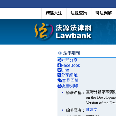
精選六法
法規查詢
司法判解
法學期刊
社群分享
FaceBook
Line
分享網址
意見回饋
友善列印
臺灣外籍家事勞動者的
論著名稱：
on the Developme
Version of the Dr
陳建文
編著譯者：