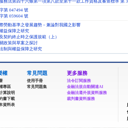
務法第四十六條第一項第八款至第十一款工作資格及審查標準 第 3 條 (10
第 047494 號
第 059604 號
際勞動基準之發展趨勢－兼論對我國之影響
權益保障之研究
及契約終止時之保護規範（上）
關政策與草案之探討
法制與權益保障之研究
授權
常見問題
更多服務
著
使用手冊
法令訂閱服務
權專區
常見問題集
金融法規自動關連AI
計算說明
金融法遵外規資料服務
約書下載
裁判書資料服務
本資料表