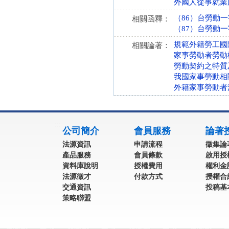
外國人從事就業服
（86）台勞動一字
相關函釋：
（87）台勞動一字
規範外籍勞工國
相關論著：
家事勞動者勞動
勞動契約之特質
我國家事勞動相
外籍家事勞動者
:::
公司簡介
會員服務
論著
法源資訊
申請流程
徵集論
產品服務
會員條款
啟用授
資料庫說明
授權費用
權利金
法源徵才
付款方式
授權合
交通資訊
投稿基
策略聯盟