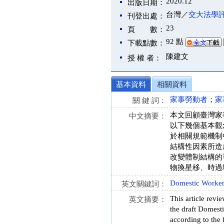
2020.12
出版日期：
台灣／
交大法學
刊登出處：
23
頁 數：
92 點
下載點數：
陳建文
授 權 者：
基本資料
相關資料
家事勞動者
；
家
關 鍵 詞：
本文回顧臺灣家
中文摘要：
以下幾個基本觀
於相關規範機制
結構性因素所造
改變體制結構的
物換星移、時過
Domestic Worke
英文關鍵詞：
This article revi
英文摘要：
the draft Domesti
according to the 