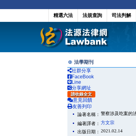
精選六法
法規查詢
司法判解
法學期刊
社群分享
FaceBook
Line
分享網址
請收錄全文
意見回饋
友善列印
警察涉及吃案的
論著名稱：
方文宗
編著譯者：
2021.02.14
出版日期：