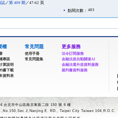
雜誌
／
第 409 期
／47-62 頁
483
點閱次數：
授權
常見問題
更多服務
著
使用手冊
法令訂閱服務
權專區
常見問題集
金融法規自動關連AI
計算說明
金融法遵外規資料服務
約書下載
裁判書資料服務
本資料表
04 台北市中山區南京東路二段 150 號 6 樓
.,No.150,Sec.2,Nanjing E. RD., Taipei City Taiwan 104,R.O.C.