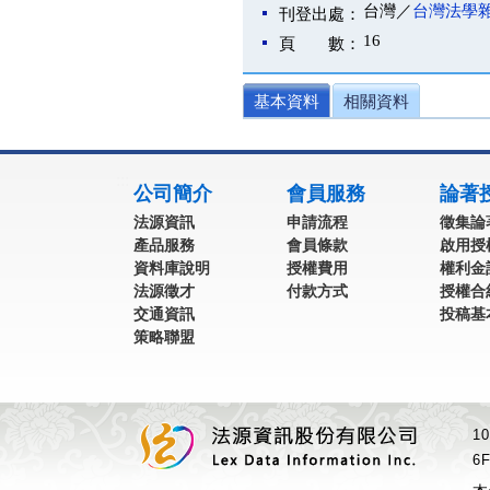
台灣／
台灣法學
刊登出處：
16
頁 數：
基本資料
相關資料
:::
公司簡介
會員服務
論著
法源資訊
申請流程
徵集論
產品服務
會員條款
啟用授
資料庫說明
授權費用
權利金
法源徵才
付款方式
授權合
交通資訊
投稿基
策略聯盟
1
6F