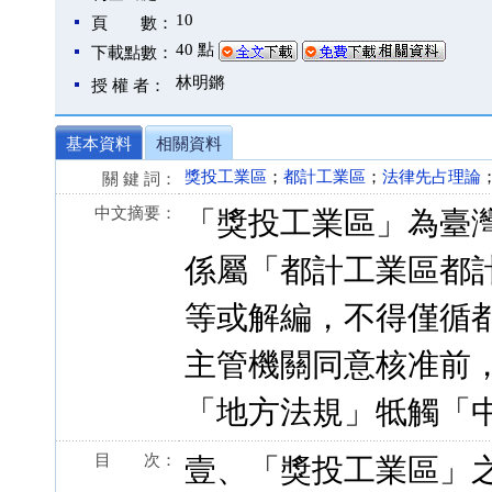
10
頁 數：
40 點
下載點數：
林明鏘
授 權 者：
基本資料
相關資料
獎投工業區
；
都計工業區
；
法律先占理論
關 鍵 詞：
中文摘要：
「獎投工業區」為臺
係屬「都計工業區都
等或解編，不得僅循
主管機關同意核准前
「地方法規」牴觸「
目 次：
壹、「獎投工業區」