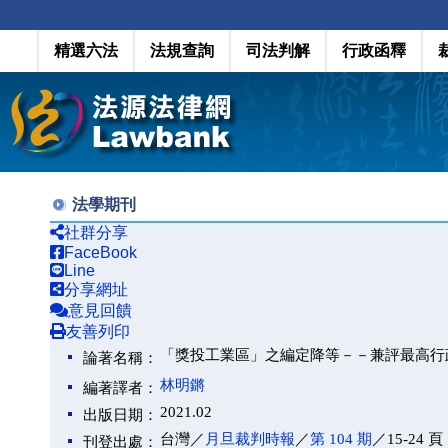
精選六法
法規查詢
司法判解
行政函釋
法學期刊
社群分享
FaceBook
Line
分享網址
意見回饋
友善列印
「獎投工業區」之編定降等－－兼評最高行政法院
論著名稱：
林明鏘
編著譯者：
2021.02
出版日期：
台灣／
月旦裁判時報
／
第 104 期
／15-24 頁
刊登出處：