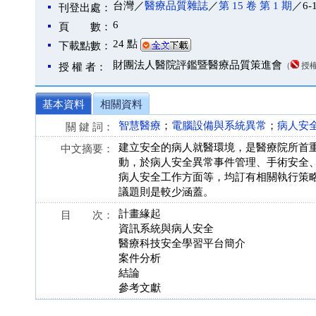
台灣／
醫療品質雜誌
／
第 15 卷 第 1 期
／6-
刊登出處：
6
頁 數：
24 點
下載點數：
財團法人醫院評鑑暨醫療品質策進會
（
授
授 權 者：
基本資料
相關資料
智慧醫療
；
電腦設備與系統異常
；
病人安
關 鍵 詞：
建立安全的病人就醫環境，是醫療院所首
中文摘要：
動，於病人安全異常事件管理、手術安全
病人安全工作方面等，均訂有相關執行策
議題則是較少涵蓋。
計畫緣起
目 次：
資訊系統與病人安全
醫療科技安全學習平台簡介
案件分析
結論
參考文獻