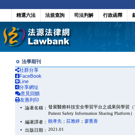
精選六法
法規查詢
司法判解
行政函釋
法學期刊
社群分享
FaceBook
Line
分享網址
意見回饋
友善列印
發展醫療科技安全學習平台之成果與學習（The Result and
論著名稱：
Patient Safety Information Sharing Platform）
饒孝先
；
莊雅婷
；
廖熏香
編著譯者：
2021.01
出版日期：