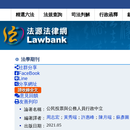
精選六法
法規查詢
司法判解
行政函釋
法學期刊
社群分享
FaceBook
Line
分享網址
請收錄全文
意見回饋
友善列印
公民投票與公務人員行政中立
論著名稱：
周志宏
；
黃秀端
；
許惠峰
；
陳月端
；
蘇彥圖
編著譯者：
2021.05
出版日期：